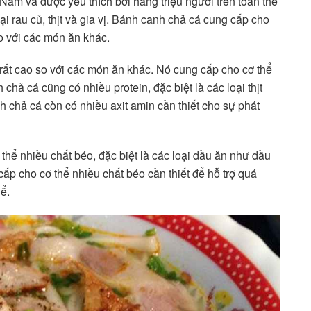
am và được yêu thích bởi hàng triệu người trên toàn thế
ại rau củ, thịt và gia vị. Bánh canh chả cá cung cấp cho
o với các món ăn khác.
ất cao so với các món ăn khác. Nó cung cấp cho cơ thể
chả cá cũng có nhiều protein, đặc biệt là các loại thịt
anh chả cá còn có nhiều axit amin cần thiết cho sự phát
thể nhiều chất béo, đặc biệt là các loại dầu ăn như dầu
ấp cho cơ thể nhiều chất béo cần thiết để hỗ trợ quá
hể.