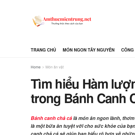
TRANG CHỦ
MÓN NGON TÂY NGUYÊN
CÔNG 
Home
Món ăn vặt
Tìm hiểu Hàm lượ
trong Bánh Canh 
Bánh canh chả cá
là món ăn ngon lành, thơm
là một bữa ăn tuyệt vời cho sức khỏe của bạ
canh chả cá sẽ giúp bạn hiểu rõ hơn về những