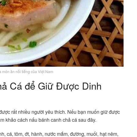
 món ăn nổi tiếng của Việt Nam
ả Cá để Giữ Được Dinh
được rất nhiều người yêu thích. Nếu bạn muốn giữ được
am khảo cách nấu bánh canh chả cá sau đây.
nh, cá, tôm, ớt, hành, nước mắm, đường, muối, hạt nêm,