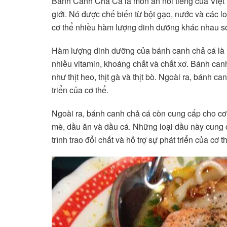
Bánh Canh Chả Cá là món ăn nổi tiếng của Việt N
giới. Nó được chế biến từ bột gạo, nước và các lo
cơ thể nhiều hàm lượng dinh dưỡng khác nhau s
Hàm lượng dinh dưỡng của bánh canh chả cá là r
nhiều vitamin, khoáng chất và chất xơ. Bánh canh 
như thịt heo, thịt gà và thịt bò. Ngoài ra, bánh c
triển của cơ thể.
Ngoài ra, bánh canh chả cá còn cung cấp cho cơ 
mè, dầu ăn và dầu cá. Những loại dầu này cung c
trình trao đổi chất và hỗ trợ sự phát triển của cơ t