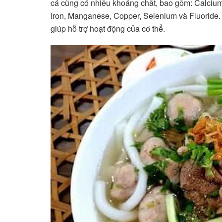
cá cũng có nhiều khoáng chất, bao gồm: Calciu
Iron, Manganese, Copper, Selenium và Fluoride. 
giúp hỗ trợ hoạt động của cơ thể.