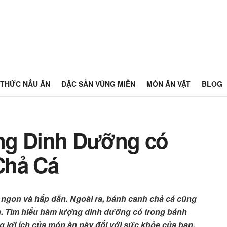
THỨC NẤU ĂN
ĐẶC SẢN VÙNG MIỀN
MÓN ĂN VẶT
BLOG
ng Dinh Dưỡng có
Chả Cá
 ngon và hấp dẫn. Ngoài ra, bánh canh chả cá cũng
n. Tìm hiểu hàm lượng dinh dưỡng có trong bánh
 lợi ích của món ăn này đối với sức khỏe của bạn.