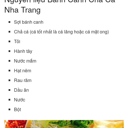
Nha Trang
Sợi bánh canh
Chả cá (cá tốt nhất là cá lăng hoặc cá mặt ong)
Tỏi
Hành tây
Nước mắm
Hạt nêm
Rau răm
Dầu ăn
Nước
Bột