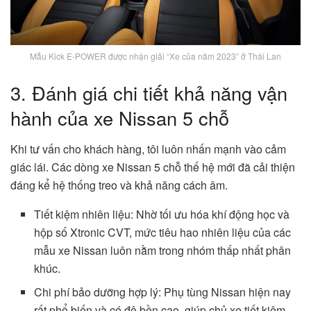
Mẫu Kick E-POWER được nhận giải “Xe của năm 2023” ở Thái Lan
3. Đánh giá chi tiết khả năng vận
hành của xe Nissan 5 chỗ
Khi tư vấn cho khách hàng, tôi luôn nhấn mạnh vào cảm
giác lái. Các dòng xe Nissan 5 chỗ thế hệ mới đã cải thiện
đáng kể hệ thống treo và khả năng cách âm.
Tiết kiệm nhiên liệu: Nhờ tối ưu hóa khí động học và
hộp số Xtronic CVT, mức tiêu hao nhiên liệu của các
mẫu xe Nissan luôn nằm trong nhóm thấp nhất phân
khúc.
Chi phí bảo dưỡng hợp lý: Phụ tùng Nissan hiện nay
rất phổ biến và có độ bền cao, giúp chủ xe tiết kiệm