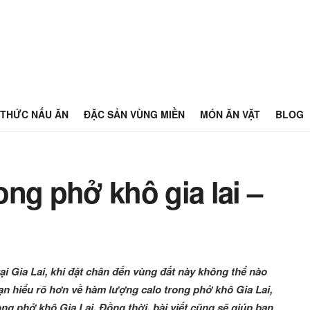
THỨC NẤU ĂN
ĐẶC SẢN VÙNG MIỀN
MÓN ĂN VẶT
BLOG
ng phở khô gia lai –
ại Gia Lai, khi đặt chân đến vùng đất này không thể nào
ạn hiểu rõ hơn về hàm lượng calo trong phở khô Gia Lai,
g phở khô Gia Lai. Đồng thời, bài viết cũng sẽ giúp bạn