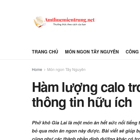
TRANG CHỦ
MÓN NGON TÂY NGUYÊN
CÔNG 
Home
Món ngon Tây Nguyên
Hàm lượng calo tro
thông tin hữu ích
Phở khô Gia Lai là một món ăn hết sức nổi tiếng t
bỏ qua món ăn ngon này được. Bài viết sẽ giúp b
cũng như các thành phần dinh dưỡng khác có tron