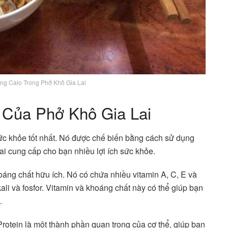
g Calo Trong Phở Khô Gia Lai
 Của Phở Khô Gia Lai
ức khỏe tốt nhất. Nó được chế biến bằng cách sử dụng
 Lai cung cấp cho bạn nhiều lợi ích sức khỏe.
oáng chất hữu ích. Nó có chứa nhiều vitamin A, C, E và
li và fosfor. Vitamin và khoáng chất này có thể giúp bạn
.
Protein là một thành phần quan trọng của cơ thể, giúp bạn