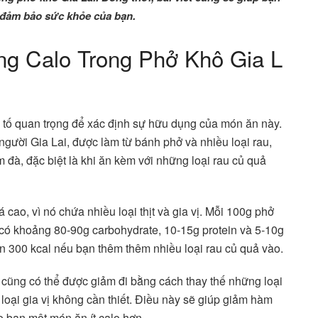
 đảm bảo sức khỏe của bạn.
g Calo Trong Phở Khô Gia L
 tố quan trọng để xác định sự hữu dụng của món ăn này.
người Gia Lai, được làm từ bánh phở và nhiều loại rau,
m đà, đặc biệt là khi ăn kèm với những loại rau củ quả
cao, vì nó chứa nhiều loại thịt và gia vị. Mỗi 100g phở
 có khoảng 80-90g carbohydrate, 10-15g protein và 5-10g
ến 300 kcal nếu bạn thêm thêm nhiều loại rau củ quả vào.
 cũng có thể được giảm đi bằng cách thay thế những loại
 loại gia vị không cần thiết. Điều này sẽ giúp giảm hàm
o bạn một món ăn ít calo hơn.