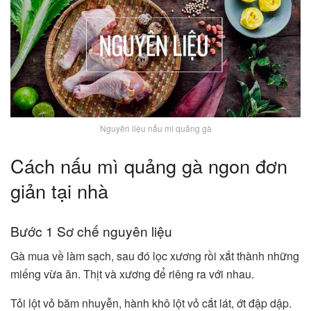
Nguyên liệu nấu mì quảng gà
Cách nấu mì quảng gà ngon đơn
giản tại nhà
Bước 1 Sơ chế nguyên liệu
Gà mua về làm sạch, sau đó lọc xương rồi xắt thành những
miếng vừa ăn. Thịt và xương để riêng ra với nhau.
Tỏi lột vỏ băm nhuyễn, hành khô lột vỏ cắt lát, ớt đập dập.