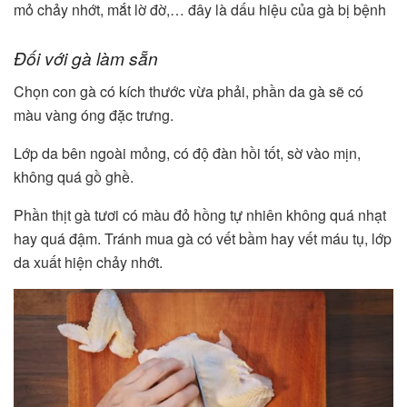
mỏ chảy nhớt, mắt lờ đờ,… đây là dấu hiệu của gà bị bệnh
Đối với gà làm sẵn
Chọn con gà có kích thước vừa phải, phần da gà sẽ có
màu vàng óng đặc trưng.
Lớp da bên ngoài mỏng, có độ đàn hồi tốt, sờ vào mịn,
không quá gồ ghề.
Phần thịt gà tươi có màu đỏ hồng tự nhiên không quá nhạt
hay quá đậm. Tránh mua gà có vết bầm hay vết máu tụ, lớp
da xuất hiện chảy nhớt.