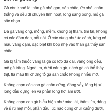
Gà còn khoẻ là thân gà nhỏ gọn, săn chắc, ức nhỏ, chân
thẳng và đều di chuyển linh hoạt, lông sáng bóng, mỏ gà
sắc nhọn.
Da gà vàng óng, mỏng, mềm, không bị thâm, tím tái, không
có các đốm đen, nổi nốt. Ở các vùng như ức cánh, lưng có
màu vàng đậm, đặc biệt khi bóp nhẹ vào thân gà thấy săn
chắc.
Gà bị tẩm thuốc vàng là gà có lớp da dai, vàng óng đều,
mỡ gà trắng. Ngoài ra, dưới cánh gà, nách gà có thể thấy
thịt, tia máu thì chứng tỏ gà săn chắc không nhiều mỡ.
Không chọn các con gà chân cứng, đóng vẩy, lông bị xù,
lông đầu dựng lên và phần lông hơi ẩm ướt.
Không chọn con gà biểu hiện như mào tái, thâm tím, dáng
vẻ ủ rũ mệt mỏi, phần đầu lúc nào cũng chui xuống dưới,