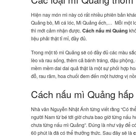
Hiện nay món mì này có rất nhiều phiên bản khác
Quảng bò, Mì cá lóc, Mì Quảng ếch,… Mỗi một loạ
thì mới cảm nhận được.
Cách nấu mì Quảng
khô
liệu phải thật tỉ mỉ, đầy đủ.
Trong một tô mì Quảng sẽ có đầy đủ các màu sắc,
lèo và rau sống, thêm cả bánh tráng, đậu phộng,
mềm mềm dai dai quả thật là một sự phối hợp hoàn
đỗ, rau răm, hoa chuối đem đến một hương vị nồ
Cách nấu mì Quảng hấp
Nhà văn Nguyễn Nhật Ánh từng viết rằng “Có thể 
người Nam từ bé tới giờ chưa bao giờ từng nấu
chưa từng nấu mì Quảng”. Đúng là như vậy để có
60 phút là đã có thể thưởng thức. Sau đây sẽ là
c