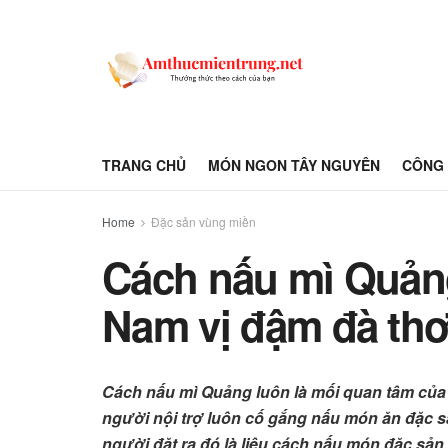
TRANG CHỦ
MÓN NGON TÂY NGUYÊN
CÔNG 
Home
Đặc sản vùng miền
Cách nấu mì Quản
Nam vị đậm đà th
Cách nấu mì Quảng luôn là mối quan tâm củ
người nội trợ luôn cố gắng nấu món ăn đặc s
người đặt ra đó là liệu cách nấu món đặc s