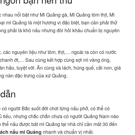
 nhau nổi bật như Mì Quảng gà, Mì Quảng tôm thịt, Mì
i mì Quảng là một hương vị đặc biệt, bạn cần phải thử
ng phải là khó nấu nhưng đòi hỏi khâu chuẩn bị nguyên
 các nguyên liệu như tôm, thịt,… ngoài ra còn có nước
 chanh ớt,… Sau cùng kết hợp cùng sợi mì vàng óng,
 hảo, tuyệt vời. Ăn cùng xà lách, húng quế, cải non, giá
ng nàn đặc trưng của xứ Quảng.
 dẫn
có người Bắc suốt đời chơi từng nấu phở, có thể có
 hủ tiếu, nhưng chắc chắn chưa có người Quảng Nam nào
 thể nấu được bát mì Quảng tại nhà chỉ cần mất 30 đến
ách nấu mì Quảng
nhanh và chuẩn vị nhất.