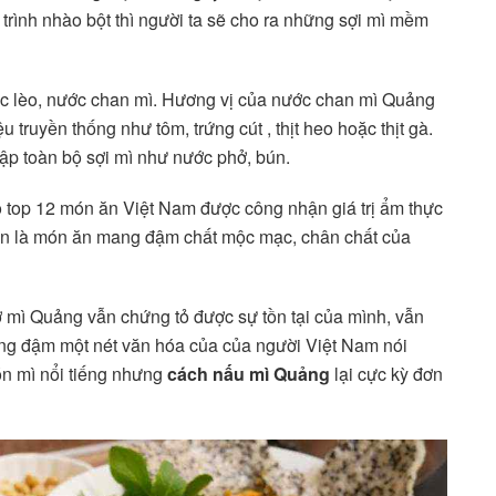
trình nhào bột thì người ta sẽ cho ra những sợi mì mềm
c lèo, nước chan mì. Hương vị của nước chan mì Quảng
 truyền thống như tôm, trứng cút , thịt heo hoặc thịt gà.
gập toàn bộ sợi mì như nước phở, bún.
 top 12 món ăn Việt Nam được công nhận giá trị ẩm thực
òn là món ăn mang đậm chất mộc mạc, chân chất của
ờ mì Quảng vẫn chứng tỏ được sự tồn tại của mình, vẫn
ng đậm một nét văn hóa của của người Việt Nam nói
n mì nổi tiếng nhưng
cách nấu mì Quảng
lại cực kỳ đơn