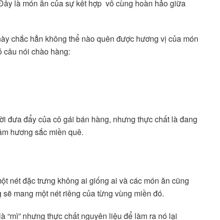
Đây là món ăn của sự kết hợp vô cùng hoàn hảo giữa
này chắc hẳn không thể nào quên được hương vị của món
ó câu nói chào hàng:
ời đưa đẩy của cô gái bán hàng, nhưng thực chất là đang
ậm hương sắc miền quê.
một nét đặc trưng không ai giống ai và các món ăn cũng
 sẽ mang một nét riêng của từng vùng miền đó.
là “mì” nhưng thực chất nguyên liệu để làm ra nó lại