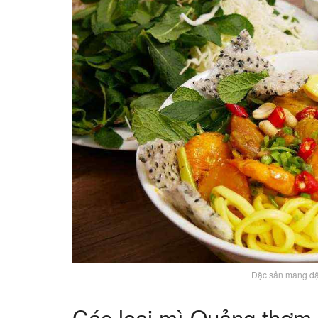
Đặc sản mang đậ
Các loại mì Quảng thơm