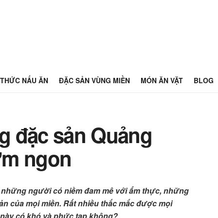
THỨC NẤU ĂN
ĐẶC SẢN VÙNG MIỀN
MÓN ĂN VẶT
BLOG
g đặc sản Quảng
ơm ngon
a những người có niềm đam mê với ẩm thực, những
ản của mọi miền. Rất nhiều thắc mắc được mọi
ản này có khó và phức tạp không?