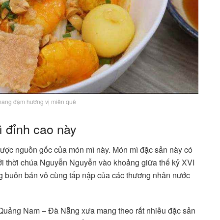
mang đậm hương vị miền quê
 đỉnh cao này
 được nguồn gốc của món mì này. Món mì đặc sản này có
i thời chúa Nguyễn Nguyễn vào khoảng giữa thế kỷ XVI
ng buôn bán vô cùng tấp nập của các thương nhân nước
o Quảng Nam – Đà Nẵng xưa mang theo rất nhiều đặc sản