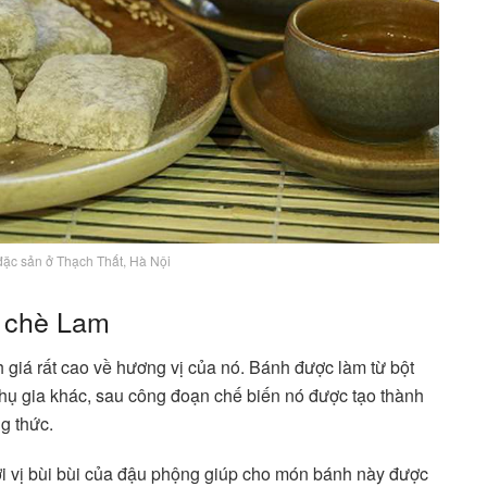
ặc sản ở Thạch Thất, Hà Nội
n chè Lam
giá rất cao về hương vị của nó. Bánh được làm từ bột
hụ gia khác, sau công đoạn chế biến nó được tạo thành
ng thức.
ới vị bùi bùi của đậu phộng giúp cho món bánh này được