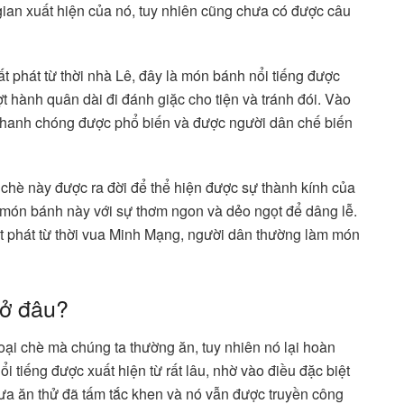
gian xuất hiện của nó, tuy nhiên cũng chưa có được câu
 phát từ thời nhà Lê, đây là món bánh nổi tiếng được
 hành quân dài đi đánh giặc cho tiện và tránh đói. Vào
hanh chóng được phổ biến và được người dân chế biến
chè này được ra đời để thể hiện được sự thành kính của
 món bánh này với sự thơm ngon và dẻo ngọt để dâng lễ.
 phát từ thời vua Minh Mạng, người dân thường làm món
 ở đâu?
oại chè mà chúng ta thường ăn, tuy nhiên nó lại hoàn
ổi tiếng được xuất hiện từ rất lâu, nhờ vào điều đặc biệt
xưa ăn thử đã tấm tắc khen và nó vẫn được truyền công