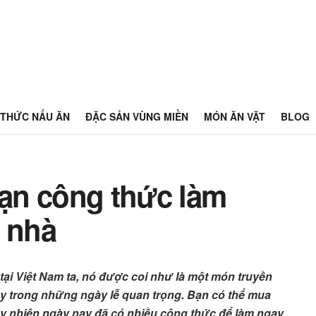
THỨC NẤU ĂN
ĐẶC SẢN VÙNG MIỀN
MÓN ĂN VẶT
BLOG
ạn công thức làm
i nhà
tại Việt Nam ta, nó được coi như là một món truyền
thấy trong những ngày lễ quan trọng. Bạn có thể mua
tuy nhiên ngày nay đã có nhiều công thức để làm ngay