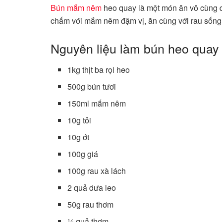
Bún mắm nêm
heo quay là một món ăn vô cùng qu
chấm với mắm nêm đậm vị, ăn cùng với rau sống 
Nguyên liệu làm bún heo qua
1kg thịt ba rọi heo
500g bún tươi
150ml mắm nêm
10g tỏi
10g ớt
100g giá
100g rau xà lách
2 quả dưa leo
50g rau thơm
¼ quả thơm