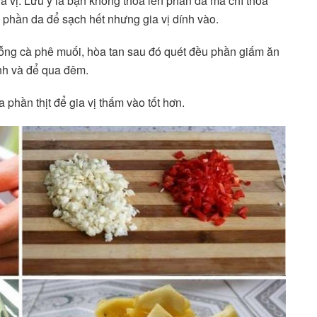
a vị. Lưu ý là bạn không thoa lên phần da mà chỉ thoa
i phần da để sạch hết nhưng gia vị dính vào.
ng cà phê muối, hòa tan sau đó quét đều phần giấm ăn
nh và để qua đêm.
phần thịt để gia vị thấm vào tốt hơn.