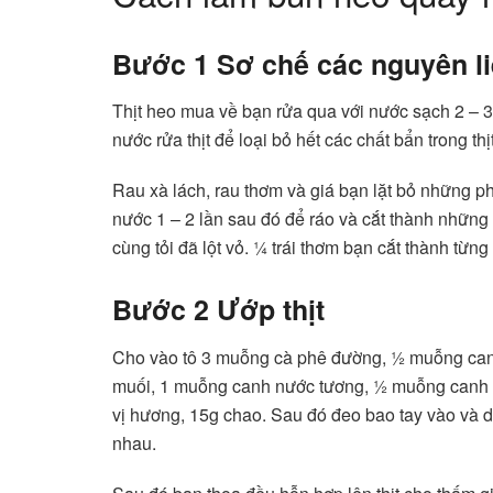
Bước 1 Sơ chế các nguyên l
Thịt heo mua về bạn rửa qua với nước sạch 2 – 
nước rửa thịt để loại bỏ hết các chất bẩn trong th
Rau xà lách, rau thơm và giá bạn lặt bỏ những ph
nước 1 – 2 lần sau đó để ráo và cắt thành nhữn
cùng tỏi đã lột vỏ. ¼ trái thơm bạn cắt thành từng
Bước 2 Ướp thịt
Cho vào tô 3 muỗng cà phê đường, ½ muỗng can
muối, 1 muỗng canh nước tương, ½ muỗng canh 
vị hương, 15g chao. Sau đó đeo bao tay vào và dù
nhau.