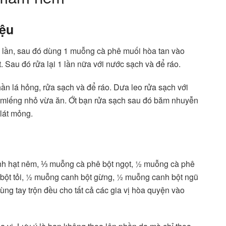
iệu
3 lần, sau đó dùng 1 muỗng cà phê muối hòa tan vào
ịt. Sau đó rửa lại 1 lần nữa với nước sạch và để ráo.
ần lá hỏng, rửa sạch và để ráo. Dưa leo rửa sạch với
g miếng nhỏ vừa ăn. Ớt bạn rửa sạch sau đó băm nhuyễn
 lát mỏng.
h hạt nêm, ⅓ muỗng cà phê bột ngọt, ½ muỗng cà phê
bột tỏi, ½ muỗng canh bột gừng, ½ muỗng canh bột ngũ
ng tay trộn đều cho tất cả các gia vị hòa quyện vào