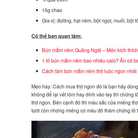
15g chao
Gia vị: đường, hạt nêm, bột ngọt, muối, bột 
Có thể bạn quan tâm:
Bún mắm nêm Quảng Ngãi – Món kích thích
1 tô bún mắm nêm bao nhiêu calo? Ăn có 
Cách làm bún mắm nêm thịt luộc ngon nhất 
Mẹo hay: Cách mua thịt ngon đó là bạn hãy dùng t
không để lại vết lõm hay dính vào tay thì chứng t
thịt ngon. Bên cạnh đó thì màu sắc của miếng thịt
tươi còn những miếng có màu đỏ thâm chứng tỏ thịt