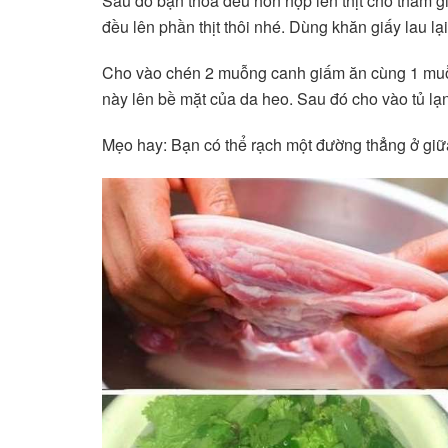
Sau đó bạn thoa đều hỗn hợp lên thịt cho thấm gi
đều lên phần thịt thôi nhé. Dùng khăn giấy lau lạ
Cho vào chén 2 muỗng canh giấm ăn cùng 1 muỗ
này lên bề mặt của da heo. Sau đó cho vào tủ lạ
Mẹo hay: Bạn có thể rạch một đường thẳng ở giữa 