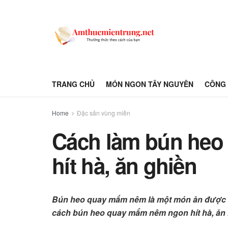
TRANG CHỦ
MÓN NGON TÂY NGUYÊN
CÔNG 
Home
Đặc sản vùng miền
Cách làm bún he
hít hà, ăn ghiền
Bún heo quay mắm nêm là một món ăn được nh
cách bún heo quay mắm nêm ngon hít hà, ăn l