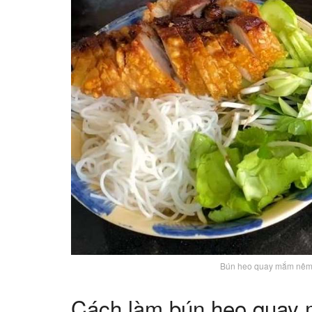
Bún heo quay mắm nêm 
Cách làm bún heo quay