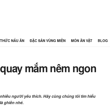
THỨC NẤU ĂN
ĐẶC SẢN VÙNG MIỀN
MÓN ĂN VẶT
BLOG
o quay mắm nêm ngon
iều người yêu thích. Hãy cùng chúng tôi tìm hiểu
à ghiền nhé.