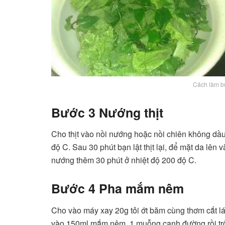
Cách làm b
Bước 3 Nướng thịt
Cho thịt vào nồi nướng hoặc nồi chiên không dầu,
độ C. Sau 30 phút bạn lật thịt lại, để mặt da lên
nướng thêm 30 phút ở nhiệt độ 200 độ C.
Bước 4 Pha mắm nêm
Cho vào máy xay 20g tỏi ớt băm cùng thơm cắt l
vào 150ml mắm nêm, 1 muỗng canh đường rồi trộ