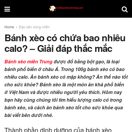
Home
Đặc sản vùng miền
Bánh xèo có chứa bao nhiêu
calo? – Giải đáp thắc mắc
Bánh xèo miền Trung
được đổ bằng bột gạo, là loại
bánh phổ biến ở châu Á. Trong 100g bánh xèo có bao
nhiêu calo. Ăn bánh xèo có mập không? Ăn thế nào tốt
cho sức khỏe?
Bánh xèo là một món ăn khá phổ biến
ở Việt Nam và được nhiều người yêu thích. Hôm nay
bạn hãy cùng chúng tôi tìm hiểu lượng calo có trong
bánh xèo, và cách ăn bánh xèo tốt cho sức khỏe qua
bài viết bên dưới nhé.
Thành phần dinh dưỡng của bánh xèo