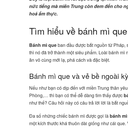
nức tiếng mà miền Trung còn đem đến cho ng
hoá ẩm thực.
Tìm hiểu về bánh mì que 
Bánh mì que
ban đầu được bắt nguồn từ Pháp, 
thì nó đã trở thành một siêu phẩm. Loài bánh mì
ăn vô cùng mới lạ, phá cách và đặc biệt.
Bánh mì que và vẻ bề ngoài kỳ
Nếu như bạn có dịp đến với miền Trung thân yêu 
Phòng,… thì bạn có thể dễ dàng tìm thấy được
b
như thế? Câu hỏi này có câu trả lời lời là bắt n
Đa số những chiếc bánh mì được gọi là
bánh mì
một kích thước khá thuôn dài giống như cái que. 