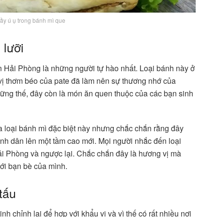
ầy ú ụ trong bánh mì que
 lưỡi
n Hải Phòng là những người tự hào nhất. Loại bánh này ở
 vị thơm béo của pate đã làm nên sự thương nhớ của
hững thế, đây còn là món ăn quen thuộc của các bạn sinh
a loại bánh mì đặc biệt này nhưng chắc chắn rằng đây
ình dân lên một tầm cao mới. Mọi người nhắc đến loại
i Phòng và ngược lại. Chắc chắn đây là hương vị mà
ới bạn bè của mình.
tấu
 chỉnh lại để hợp với khẩu vị và vì thế có rất nhiều nơi