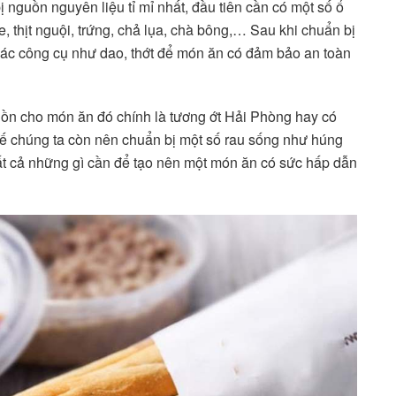
nguồn nguyên liệu tỉ mỉ nhất, đầu tiên cần có một số ổ
, thịt nguội, trứng, chả lụa, chà bông,… Sau khi chuẩn bị
 các công cụ như dao, thớt để món ăn có đảm bảo an toàn
 hồn cho món ăn đó chính là tương ớt Hải Phòng hay có
ế chúng ta còn nên chuẩn bị một số rau sống như húng
ất cả những gì cần để tạo nên một món ăn có sức hấp dẫn