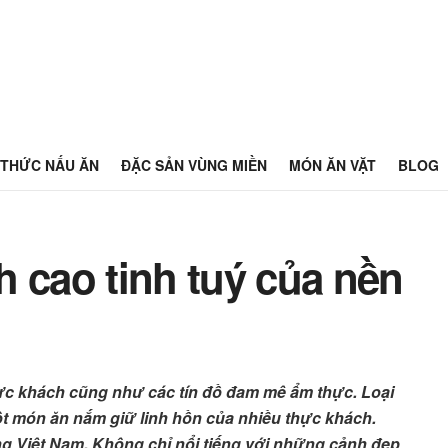
THỨC NẤU ĂN
ĐẶC SẢN VÙNG MIỀN
MÓN ĂN VẶT
BLOG
 cao tinh tuý của nền
thực khách cũng như các tín đồ đam mê ẩm thực. Loại
ột món ăn nắm giữ linh hồn của nhiều thực khách.
rung Việt Nam. Không chỉ nổi tiếng với những cảnh đẹp